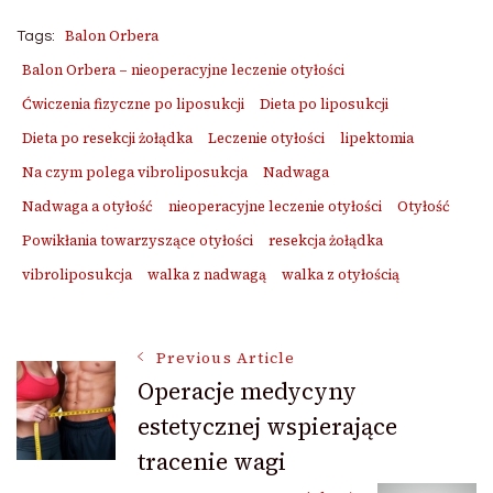
Balon Orbera
Tags:
Balon Orbera – nieoperacyjne leczenie otyłości
Ćwiczenia fizyczne po liposukcji
Dieta po liposukcji
Dieta po resekcji żołądka
Leczenie otyłości
lipektomia
Na czym polega vibroliposukcja
Nadwaga
Nadwaga a otyłość
nieoperacyjne leczenie otyłości
Otyłość
Powikłania towarzyszące otyłości
resekcja żołądka
vibroliposukcja
walka z nadwagą
walka z otyłością
Post
Previous Article
Operacje medycyny
estetycznej wspierające
Navigation
tracenie wagi