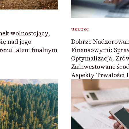
USŁUGI
nek wolnostojący,
Dobrze Nadzorowan
ię nad jego
Finansowymi: Spra
rezultatem finalnym
Optymalizacja, Zr
Zainwestowane środ
Aspekty Trwałości 