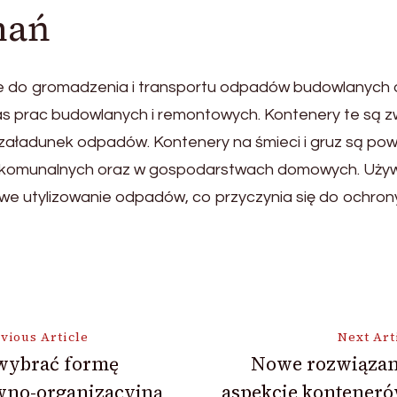
nań
e do gromadzenia i transportu odpadów budowlanych o
s prac budowlanych i remontowych. Kontenery te są zwy
ją załadunek odpadów. Kontenery na śmieci i gruz są p
ch komunalnych oraz w gospodarstwach domowych. Uży
iwe utylizowanie odpadów, co przyczynia się do ochron
vious Article
Next Art
 wybrać formę
Nowe rozwiązan
wno-organizacyjną
aspekcie konteneró