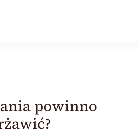
gania powinno
rżawić?