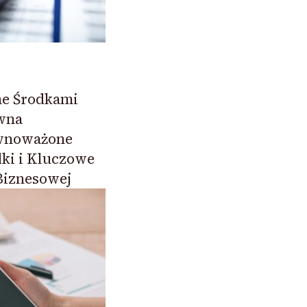
e Środkami
wna
ównoważone
ki i Kluczowe
Biznesowej