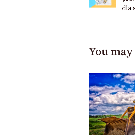
Navigat
dla 
You may 