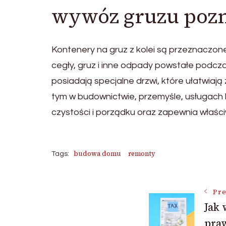
wywóz gruzu poz
Kontenery na gruz z kolei są przeznaczon
cegły, gruz i inne odpady powstałe podcza
posiadają specjalne drzwi, które ułatwia
tym w budownictwie, przemyśle, usługa
czystości i porządku oraz zapewnia właśc
budowa domu
remonty
Tags:
Post
Pre
Jak
pra