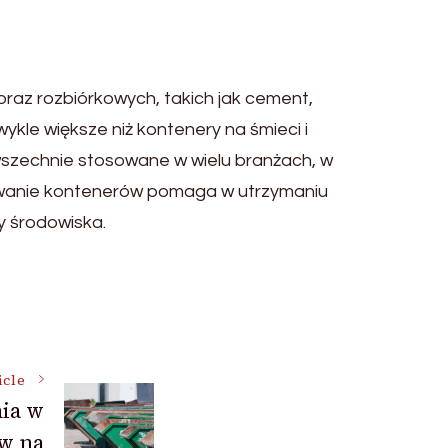
raz rozbiórkowych, takich jak cement,
kle większe niż kontenery na śmieci i
owszechnie stosowane w wielu branżach, w
wanie kontenerów pomaga w utrzymaniu
y środowiska.
icle
ia w
w na