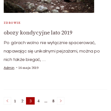
ZDROWIE
obozy kondycyjne lato 2019
Po górach wolno nie wyłącznie spacerować,
napawając się unikalnymi pejzażami, można po
nich także biegać, …
16 maja 2019
Admin
Stronicowanie
1
2
3
4
…
8
Strona
Strona
Strona
Strona
Strona