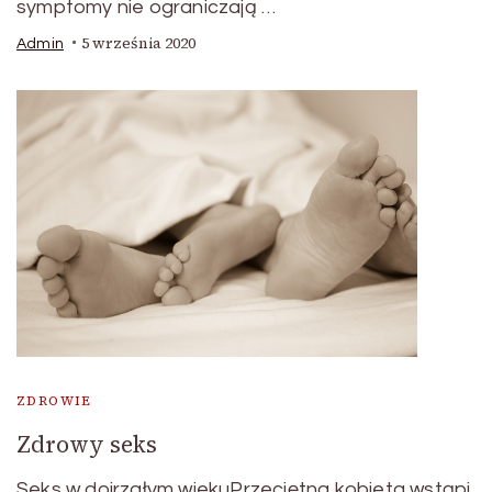
symptomy nie ograniczają …
5 września 2020
Admin
ZDROWIE
Zdrowy seks
Seks w dojrzałym wiekuPrzeciętna kobieta wstąpi